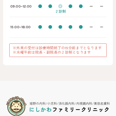
●
●
◎
●
●
ー
ー
09:00~12:00
２診制
●
●
●
●
●
ー
ー
15:00~18:00
※外来の受付は診療時間終了の15分前までとなります
※水曜午前は院長・副院長の２診制となります