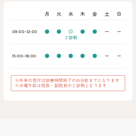
月
火
水
木
金
土
日
●
●
◎
●
●
ー
ー
09:00~12:00
２診制
●
●
●
●
●
ー
ー
15:00~18:00
※外来の受付は診療時間終了の15分前までとなります
※水曜午前は院長・副院長の２診制となります