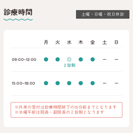
診療時間
土曜・日曜・祝日休診
月
火
水
木
金
土
日
●
●
◎
●
●
ー
ー
09:00~12:00
２診制
●
●
●
●
●
ー
ー
15:00~18:00
※外来の受付は診療時間終了の15分前までとなります
※水曜午前は院長・副院長の２診制となります